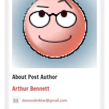
About Post Author
Arthur Bennett
dawoodmktar@gmail.com