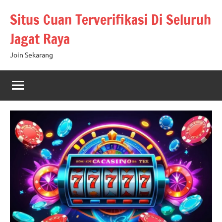
Skip
Situs Cuan Terverifikasi Di Seluruh
to
content
Jagat Raya
Join Sekarang