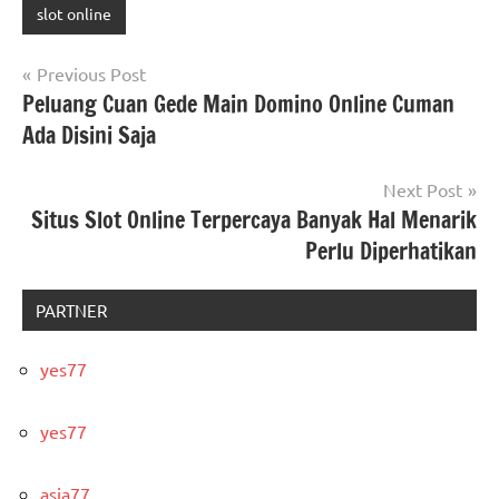
slot online
Post
Previous Post
Peluang Cuan Gede Main Domino Online Cuman
navigation
Ada Disini Saja
Next Post
Situs Slot Online Terpercaya Banyak Hal Menarik
Perlu Diperhatikan
PARTNER
yes77
yes77
asia77