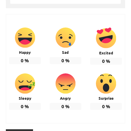
Happy
Sad
Excited
0
%
0
%
0
%
Sleepy
Angry
Surprise
0
%
0
%
0
%